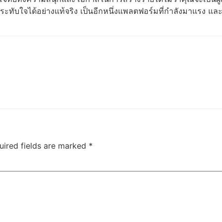
ับใจได้อย่างแท้จริง เป็นอีกหนึ่งแพลตฟอร์มที่กำลังมาแรง และเ
uired fields are marked
*