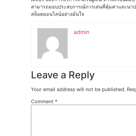
สามารถมอบประสบการณ์การเล่นที่คุ้มค่าและน่าประท
สล็อตออนไลน์อย่างมั่นใจ
admin
Leave a Reply
Your email address will not be published.
Req
Comment
*