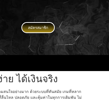
สมัครสมาชิก
ย ได้เงินจริง
วามสนใจอย่างมาก ด้วยระบบที่ทันสมัย เกมที่หลาก
ลื่นไหล ปลอดภัย และคุ้มค่าในทุกการเดิมพัน ไม่