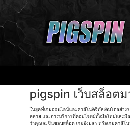
pigspin เว็บสล็อตม
ในยุคที่เกมออนไลน์และคาสิโนดิจิทัลเติบโตอย่างร
หลาย และการบริการที่ตอบโจทย์ทั้งมือใหม่และมือ
ว่าคุณจะชื่นชอบสล็อต เกมยิงปลา หรือเกมคาสิโนรู