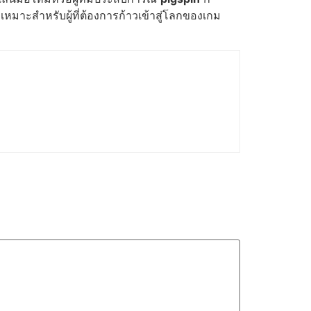
หมาะสำหรับผู้ที่ต้องการก้าวเข้าสู่โลกของเกม