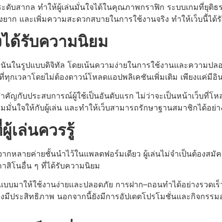
ดับสากล ทำให้ผู้เล่นมั่นใจได้ในคุณภาพกราฟิก ระบบเกมที่ยุติธ
่งยาก และเพิ่มความสะดวกสบายในการใช้งานจริง ทำให้เว็บนี้ได้ร
งได้รับความนิยม
พนันในรูปแบบดิจิทัล โดยเน้นความง่ายในการใช้งานและความปลอดภั
ที่ทุกเวลาโดยไม่ต้องดาวน์โหลดแอปพลิเคชันเพิ่มเติม เพียงแค่มีอิ
ัญกับประสบการณ์ผู้ใช้เป็นอันดับแรก ไม่ว่าจะเป็นหน้าเว็บที่โหลด
วามมั่นใจให้กับผู้เล่น และทำให้เว็บสามารถรักษาฐานสมาชิกได้อย่
ู้เล่นควรรู้
หลายค่ายชั้นนำไว้ในแพลตฟอร์มเดียว ผู้เล่นไม่จำเป็นต้องสมัครหล
สิโนอื่น ๆ ที่ได้รับความนิยม
แบบมาให้ใช้งานง่ายและปลอดภัย การฝาก–ถอนทำได้อย่างรวดเร็วผ่
มีประสิทธิภาพ นอกจากนี้ยังมีการอัปเดตโปรโมชั่นและกิจกรรมอ