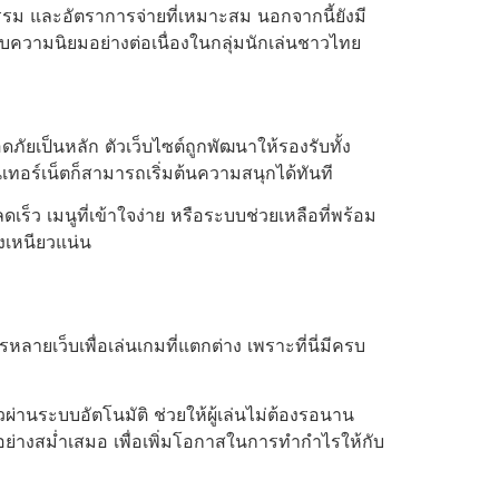
รรม และอัตราการจ่ายที่เหมาะสม นอกจากนี้ยังมี
ับความนิยมอย่างต่อเนื่องในกลุ่มนักเล่นชาวไทย
ยเป็นหลัก ตัวเว็บไซต์ถูกพัฒนาให้รองรับทั้ง
นเทอร์เน็ตก็สามารถเริ่มต้นความสนุกได้ทันที
เร็ว เมนูที่เข้าใจง่าย หรือระบบช่วยเหลือที่พร้อม
างเหนียวแน่น
ายเว็บเพื่อเล่นเกมที่แตกต่าง เพราะที่นี่มีครบ
านระบบอัตโนมัติ ช่วยให้ผู้เล่นไม่ต้องรอนาน
ย่างสม่ำเสมอ เพื่อเพิ่มโอกาสในการทำกำไรให้กับ