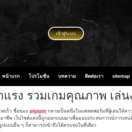
เข้าสู่ระบบ
หน้าแรก
โปรโมชั่น
บทความ
ติดต่อเรา
sitemap
าแรง รวมเกมคุณภาพ เล่นง่า
วดเร็ว ชื่อของ
pigspin
กลายเป็นหนึ่งในแพลตฟอร์มที่ผู้เล่นให้ค
อาชีพ เว็บไซต์แห่งนี้ถูกออกแบบมาเพื่อมอบประสบการณ์การเล่นที่
ปแบบอื่น ๆ ก็สามารถเข้าถึงได้ครบจบในที่เดียว