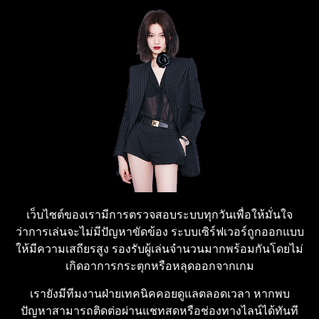
เว็บไซต์ของเรามีการตรวจสอบระบบทุกวันเพื่อให้มั่นใจ
ว่าการเล่นจะไม่มีปัญหาขัดข้อง ระบบเซิร์ฟเวอร์ถูกออกแบบ
ให้มีความเสถียรสูง รองรับผู้เล่นจำนวนมากพร้อมกันโดยไม่
เกิดอาการกระตุกหรือหลุดออกจากเกม
เรายังมีทีมงานฝ่ายเทคนิคคอยดูแลตลอดเวลา หากพบ
ปัญหาสามารถติดต่อผ่านแชทสดหรือช่องทางไลน์ได้ทันที