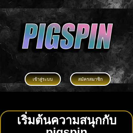
เข้าสู่ระบบ
สมัครสมาชิก
เริ่มต้นความสนุกกับ
pigspin