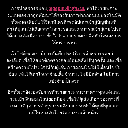
การทำธุรกรรมกับ
pigspinเข้าสู่ระบบ
ทำได้ง่ายเพราะ
ระบบของเราถูกพัฒนาให้รองรับการฝากถอนแบบอัตโนมัติ
ทั้งหมด เพียงไม่กี่วินาทีเครดิตจะอัปเดตเข้าสู่บัญชีทันที
ทำให้ผู้เล่นไม่เสียเวลาในการรอและสามารถเข้าสู่เกมโปรด
ได้อย่างต่อเนื่อง เราเข้าใจว่าความรวดเร็วคือหัวใจของการ
ให้บริการที่ดี
เว็บไซต์ของเรามีการบันทึกประวัติการทำธุรกรรมอย่าง
ละเอียด เพื่อให้สมาชิกตรวจสอบย้อนหลังได้ทุกครั้ง และเพื่อ
สร้างความโปร่งใสให้กับผู้เล่น การถอนเงินไม่มีเงื่อนไขซับ
ซ้อน เล่นได้เท่าไรเราจ่ายเต็มจำนวน ไม่มีบิดจ่าย ไม่มีการ
แบ่งจ่ายเป็นงวด
อีกทั้งเรายังรองรับการทำรายการผ่านธนาคารทุกแห่งและ
กระเป๋าเงินออนไลน์ยอดนิยม เพื่อให้ผู้เล่นเลือกช่องทางที่
สะดวกที่สุด การทำธุรกรรมจึงสามารถทำได้ทุกที่ทุกเวลา
แม้ในช่วงดึกโดยไม่ต้องรอเจ้าหน้าที่